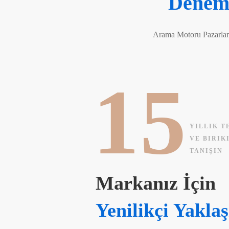
Deneme
Arama Motoru Pazarlama
15
YILLIK T
VE BIRIK
TANIŞIN
Markanız İçin
Yenilikçi Yakla