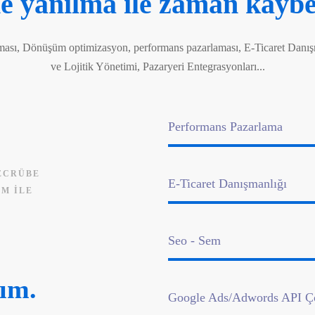
 yanılma ile zaman kayb
sı, Dönüşüm optimizasyon, performans pazarlaması, E-Ticaret Danış
ve Lojitik Yönetimi, Pazaryeri Entegrasyonları...
Performans Pazarlama
ECRÜBE
E-Ticaret Danışmanlığı
IM İLE
Seo - Sem
şım.
Google Ads/Adwords API Ç