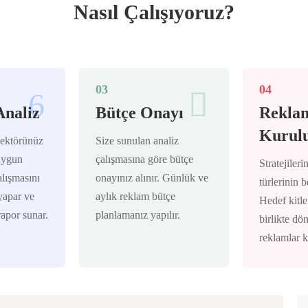
Nasıl Çalışıyoruz?
03
04
Analiz
Bütçe Onayı
Rekla
Kurul
ektörünüz
Size sunulan analiz
uygun
çalışmasına göre bütçe
Stratejiler
alışmasını
onayınız alınır. Günlük ve
türlerinin b
 yapar ve
aylık reklam bütçe
Hedef kitle
 rapor sunar.
planlamanız yapılır.
birlikte d
reklamlar k