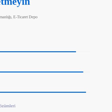
etmeyin
manlığı, E-Ticaret Depo
90%
85%
95%
özümleri
95%